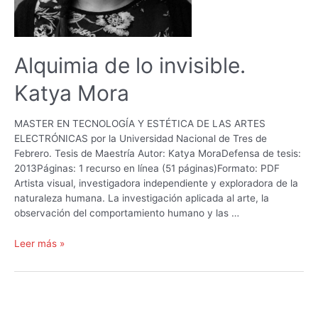
Narrativa
Colaborativa
en
la
Alquimia de lo invisible.
Ópera:
una
Katya Mora
“Net
Ópera
2.0.
MASTER EN TECNOLOGÍA Y ESTÉTICA DE LAS ARTES
Claudio
ELECTRÓNICAS por la Universidad Nacional de Tres de
Lozdan
Febrero. Tesis de Maestría Autor: Katya MoraDefensa de tesis:
2013Páginas: 1 recurso en línea (51 páginas)Formato: PDF
Artista visual, investigadora independiente y exploradora de la
naturaleza humana. La investigación aplicada al arte, la
observación del comportamiento humano y las …
Alquimia
Leer más »
de
lo
invisible.
Katya
Mora