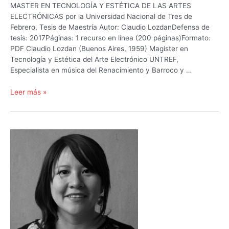
MASTER EN TECNOLOGÍA Y ESTÉTICA DE LAS ARTES
ELECTRÓNICAS por la Universidad Nacional de Tres de
Febrero. Tesis de Maestría Autor: Claudio LozdanDefensa de
tesis: 2017Páginas: 1 recurso en línea (200 páginas)Formato:
PDF Claudio Lozdan (Buenos Aires, 1959) Magister en
Tecnología y Estética del Arte Electrónico UNTREF,
Especialista en música del Renacimiento y Barroco y …
Aportes
Leer más »
de
la
Tecnología
de
Redes
de
Computadoras
y
los
Metaversos
a
una