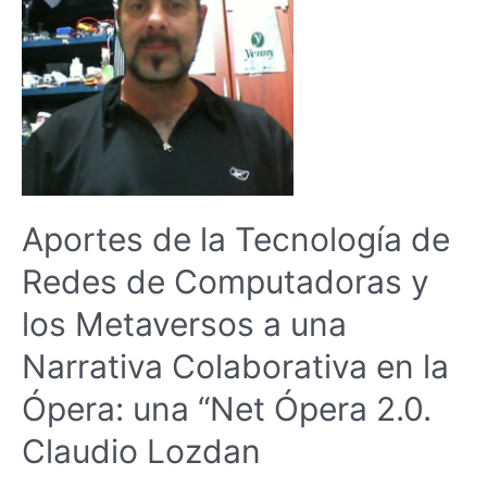
de
autoconocimiento.
El
cuerpo
como
material
didáctico.
La
Realidad
Virtual
Aportes de la Tecnología de
como
lenguaje
Redes de Computadoras y
y
escenario.
los Metaversos a una
Yesica
Duarte.
Narrativa Colaborativa en la
Ópera: una “Net Ópera 2.0.
Claudio Lozdan