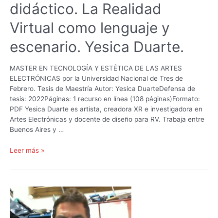
didáctico. La Realidad
Virtual como lenguaje y
escenario. Yesica Duarte.
MASTER EN TECNOLOGÍA Y ESTÉTICA DE LAS ARTES
ELECTRÓNICAS por la Universidad Nacional de Tres de
Febrero. Tesis de Maestría Autor: Yesica DuarteDefensa de
tesis: 2022Páginas: 1 recurso en línea (108 páginas)Formato:
PDF Yesica Duarte es artista, creadora XR e investigadora en
Artes Electrónicas y docente de diseño para RV. Trabaja entre
Buenos Aires y …
Pellizcar
Leer más »
para
despertar.
La
respiración
como
tecnología