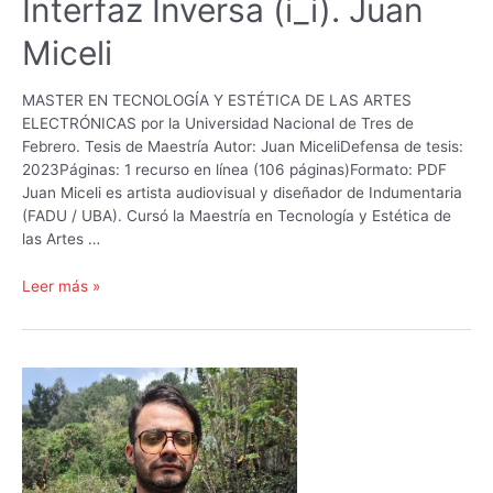
Interfaz Inversa (i_i). Juan
Miceli
MASTER EN TECNOLOGÍA Y ESTÉTICA DE LAS ARTES
ELECTRÓNICAS por la Universidad Nacional de Tres de
Febrero. Tesis de Maestría Autor: Juan MiceliDefensa de tesis:
2023Páginas: 1 recurso en línea (106 páginas)Formato: PDF
Juan Miceli es artista audiovisual y diseñador de Indumentaria
(FADU / UBA). Cursó la Maestría en Tecnología y Estética de
las Artes …
Interfaz
Leer más »
Inversa
(i_i).
Juan
Miceli