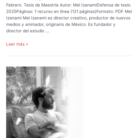
Febrero. Tesis de Maestría Autor: Mel IzanamiDefensa de tesis:
2025Páginas: 1 recurso en línea (121 páginas)Formato: PDF Mel
Izanami Mel Izanami es director creativo, productor de nuevos
medios y animador, originario de México. Es fundador y
director del estudio …
Portales
Leer más »
a
pasados
por
venir.
Una
ucronía
de
ficción
especulativa
para
evidenciar
la
hegemonía
del