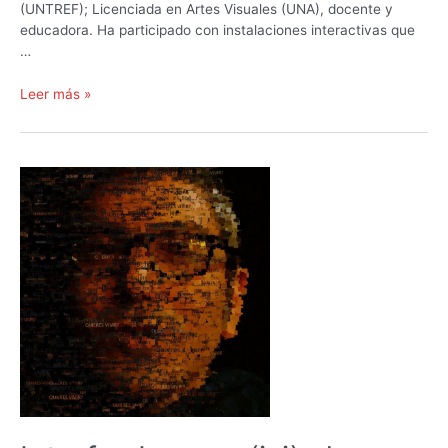
(UNTREF); Licenciada en Artes Visuales (UNA), docente y
educadora. Ha participado con instalaciones interactivas que
…
Estudio
Leer más »
imaginario
sobre
seres
posibles
–
Laura
Zingariello