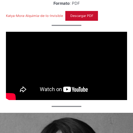
Formato
: PDF
Katya-Mora-Alquimia-de-lo-Invisible
Descargar PDF