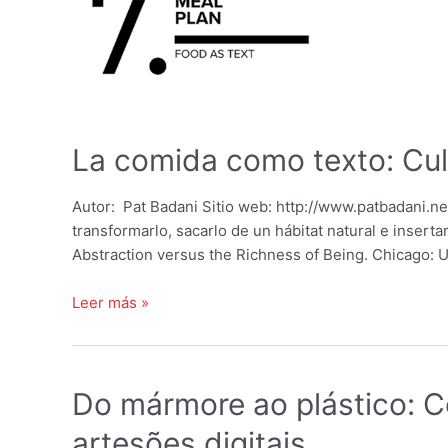
La comida como texto: Cul
Autor: Pat Badani Sitio web: http://www.patbadani.ne
transformarlo, sacarlo de un hábitat natural e inser
Abstraction versus the Richness of Being. Chicago: U
La
Leer más »
comida
como
texto:
Do mármore ao plástico: C
Cultura(s)
entrelazadas
artesões digitais