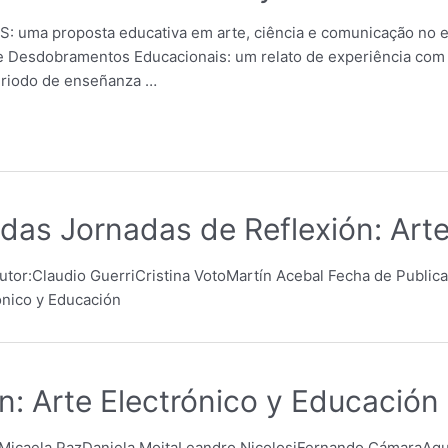
S: uma proposta educativa em arte, ciência e comunicação no e
e Desdobramentos Educacionais: um relato de experiência com 
periodo de enseñanza …
das Jornadas de Reflexión: Arte
tor:Claudio GuerriCristina VotoMartín Acebal Fecha de Publica
ónico y Educación
n: Arte Electrónico y Educación
Micaela PazDaniela MoitaLeandro NicolosiFernando CámaraAgus