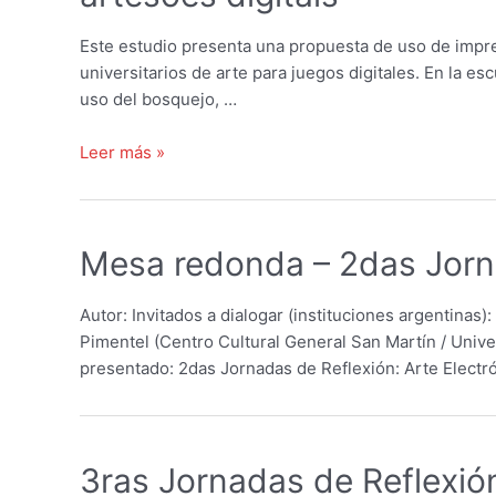
Este estudio presenta una propuesta de uso de impr
universitarios de arte para juegos digitales. En la es
uso del bosquejo, …
Do
Leer más »
mármore
ao
plástico:
Mesa redonda – 2das Jorna
Como
a
impressão
Autor: Invitados a dialogar (instituciones argentina
3d
Pimentel (Centro Cultural General San Martín / Univ
contribui
presentado: 2das Jornadas de Reflexión: Arte Electr
para
a
formação
dos
3ras Jornadas de Reflexión