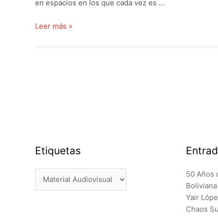
en espacios en los que cada vez es …
Medialabs:
Leer más »
Investigación
–
creación
Navegación
entre
de
la
entradas
colaboración
y
la
transdisciplina
Etiquetas
Entrad
Etiquetas
50 Años 
Bolivian
Yair Lóp
Chaos Sur