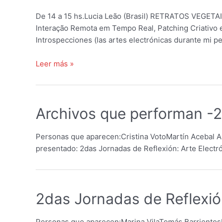
artesões
digitais
De 14 a 15 hs.Lucia Leão (Brasil) RETRATOS VEGETAI
Interação Remota em Tempo Real, Patching Criativo 
Introspecciones (las artes electrónicas durante mi 
3ras
Leer más »
Jornadas
de
Reflexión:
Archivos que performan -2
Arte
Electrónico
y
Personas que aparecen:Cristina VotoMartín Acebal Au
Educación
presentado: 2das Jornadas de Reflexión: Arte Electr
(Online)
–
2019
2das Jornadas de Reflexió
Personas que aparecen:Marina VilaTomás Barrientos