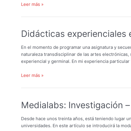
1ras
Leer más »
Jornadas
de
Reflexión:
Didácticas experienciales 
Arte
Electrónico
y
En el momento de programar una asignatura y secuenc
Educación
naturaleza transdisciplinar de las artes electrónic
(2017)
experiencial y germinal. En mi experiencia particula
Didácticas
Leer más »
experienciales
en
campos
Medialabs: Investigación – 
transdisciplinares
Desde hace unos treinta años, está teniendo lugar un
universidades. En este artículo se introducirá la mo