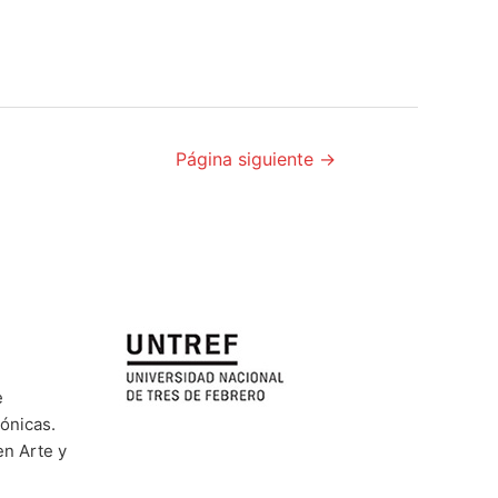
Página siguiente
→
e
rónicas.
en Arte y