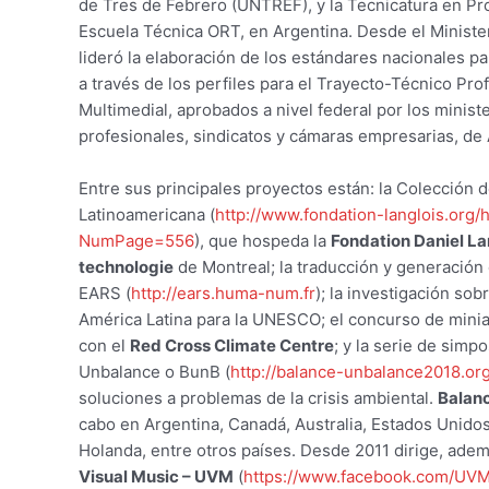
de Tres de Febrero (UNTREF), y la Tecnicatura en Pr
Escuela Técnica ORT, en Argentina. Desde el Ministe
lideró la elaboración de los estándares nacionales p
a través de los perfiles para el Trayecto-Técnico Pr
Multimedial, aprobados a nivel federal por los minis
profesionales, sindicatos y cámaras empresarias, de 
Entre sus principales proyectos están: la Colección 
Latinoamericana (
http://www.fondation-langlois.org/
NumPage=556
), que hospeda la
Fondation Daniel Lang
technologie
de Montreal; la traducción y generación
EARS (
http://ears.huma-num.fr
); la investigación so
América Latina para la UNESCO; el concurso de miniat
con el
Red Cross Climate Centre
; y la serie de simp
Unbalance o BunB (
http://balance-unbalance2018.or
soluciones a problemas de la crisis ambiental.
Balan
cabo en Argentina, Canadá, Australia, Estados Unidos,
Holanda, entre otros países. Desde 2011 dirige, ade
Visual Music – UVM
(
https://www.facebook.com/UVM