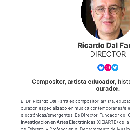
Ricardo Dal Fa
DIRECTOR
Facebook
Instagram
Twitter
Compositor, artista
educador, histo
curador.
El Dr. Ricardo Dal Farra es compositor, artista, educad
curador, especializado en música contemporánea/elec
electrónicas/emergentes. Es Director-Fundador del
C
Investigación en Artes Electrónicas
(CEIARTE) de la 
de Febrero, y Profesor en el Departamento de Músic