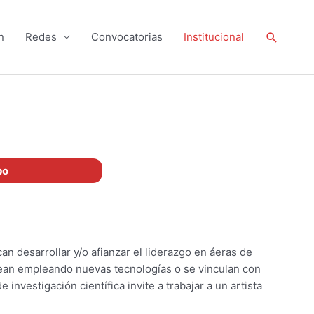
Buscar
n
Redes
Convocatorias
Institucional
po
 desarrollar y/o afianzar el liderazgo en áeras de
crean empleando nuevas tecnologí­as o se vinculan con
nvestigación cientí­fica invite a trabajar a un artista