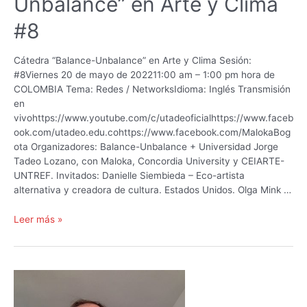
Unbalance” en Arte y Clima
#8
Cátedra “Balance-Unbalance” en Arte y Clima Sesión:
#8Viernes 20 de mayo de 202211:00 am – 1:00 pm hora de
COLOMBIA Tema: Redes / NetworksIdioma: Inglés Transmisión
en
vivohttps://www.youtube.com/c/utadeoficialhttps://www.faceb
ook.com/utadeo.edu.cohttps://www.facebook.com/MalokaBog
ota Organizadores: Balance-Unbalance + Universidad Jorge
Tadeo Lozano, con Maloka, Concordia University y CEIARTE-
UNTREF. Invitados: Danielle Siembieda – Eco-artista
alternativa y creadora de cultura. Estados Unidos. Olga Mink …
Cátedra
Leer más »
“Balance
Unbalance”
en
Arte
y
Clima