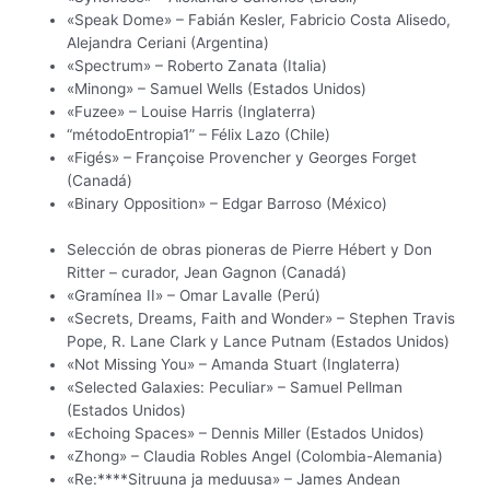
«Speak Dome» – Fabián Kesler, Fabricio Costa Alisedo,
Alejandra Ceriani (Argentina)
«Spectrum» – Roberto Zanata (Italia)
«Minong» – Samuel Wells (Estados Unidos)
«Fuzee» – Louise Harris (Inglaterra)
“métodoEntropia1” – Félix Lazo (Chile)
«Figés» – Françoise Provencher y Georges Forget
(Canadá)
«Binary Opposition» – Edgar Barroso (México)
Selección de obras pioneras de Pierre Hébert y Don
Ritter – curador, Jean Gagnon (Canadá)
«Gramínea II» – Omar Lavalle (Perú)
«Secrets, Dreams, Faith and Wonder» – Stephen Travis
Pope, R. Lane Clark y Lance Putnam (Estados Unidos)
«Not Missing You» – Amanda Stuart (Inglaterra)
«Selected Galaxies: Peculiar» – Samuel Pellman
(Estados Unidos)
«Echoing Spaces» – Dennis Miller (Estados Unidos)
«Zhong» – Claudia Robles Angel (Colombia-Alemania)
«Re:****Sitruuna ja meduusa» – James Andean