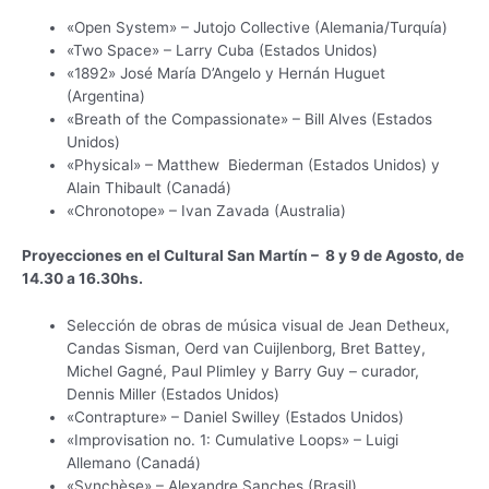
«Open System» – Jutojo Collective (Alemania/Turquía)
«Two Space» – Larry Cuba (Estados Unidos)
«1892» José María D’Angelo y Hernán Huguet
(Argentina)
«Breath of the Compassionate» – Bill Alves (Estados
Unidos)
«Physical» – Matthew Biederman (Estados Unidos) y
Alain Thibault (Canadá)
«Chronotope» – Ivan Zavada (Australia)
Proyecciones en el Cultural San Martín – 8 y 9 de Agosto, de
14.30 a 16.30hs.
Selección de obras de música visual de Jean Detheux,
Candas Sisman, Oerd van Cuijlenborg, Bret Battey,
Michel Gagné, Paul Plimley y Barry Guy – curador,
Dennis Miller (Estados Unidos)
«Contrapture» – Daniel Swilley (Estados Unidos)
«Improvisation no. 1: Cumulative Loops» – Luigi
Allemano (Canadá)
«Synchèse» – Alexandre Sanches (Brasil)