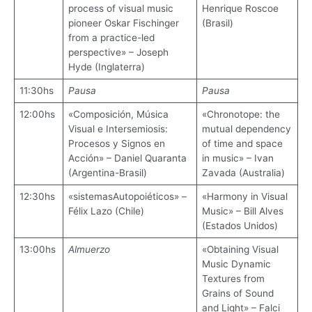
process of visual music
Henrique Roscoe
pioneer Oskar Fischinger
(Brasil)
from a practice-led
perspective» – Joseph
Hyde (Inglaterra)
11:30hs
Pausa
Pausa
12:00hs
«Composición, Música
«Chronotope: the
Visual e Intersemiosis:
mutual dependency
Procesos y Signos en
of time and space
Acción» – Daniel Quaranta
in music» – Ivan
(Argentina-Brasil)
Zavada (Australia)
12:30hs
«sistemasAutopoiéticos» –
«Harmony in Visual
Félix Lazo (Chile)
Music» – Bill Alves
(Estados Unidos)
13:00hs
Almuerzo
«Obtaining Visual
Music Dynamic
Textures from
Grains of Sound
and Light» – Falci