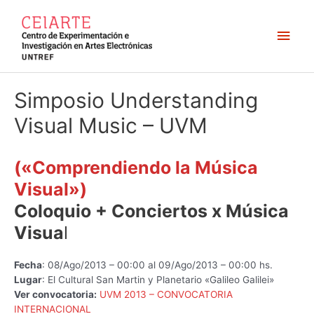
Ir
al
Men
contenido
princ
Simposio Understanding
Visual Music – UVM
(«Comprendiendo la Música
Visual»)
Coloquio + Conciertos x Música
Visua
l
Fecha
: 08/Ago/2013 – 00:00 al 09/Ago/2013 – 00:00 hs.
Lugar
: El Cultural San Martin y Planetario «Galileo Galilei»
Ver convocatoria:
UVM 2013 – CONVOCATORIA
INTERNACIONAL