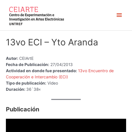
Ir
al
Men
contenido
princ
13vo ECI – Yto Aranda
Autor:
CEIArtE
Fecha de Publicación:
27/04/2013
Actividad en donde fue presentado:
13vo Encuentro de
Cooperación e Intercambio (ECI)
Tipo de publicación:
Video
Duración:
36`38«
Publicación