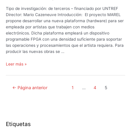
Tipo de investigación: de terceros – financiado por UNTREF
Director: Mario Cazeneuve Introducción: El proyecto MAREL
propone desarrollar una nueva plataforma (hardware) para ser
empleada por artistas que trabajen con medios
electrónicos. Dicha plataforma empleará un dispositivo
programable FPGA con una densidad suficiente para soportar
las operaciones y procesamientos que el artista requiera. Para
producir las nuevas obras se …
MAREL
Leer más »
–
motor
de
Navegación
←
Página anterior
1
…
4
5
artes
de
electrónicas
entradas
(Informe
de
factibilidad)
Etiquetas