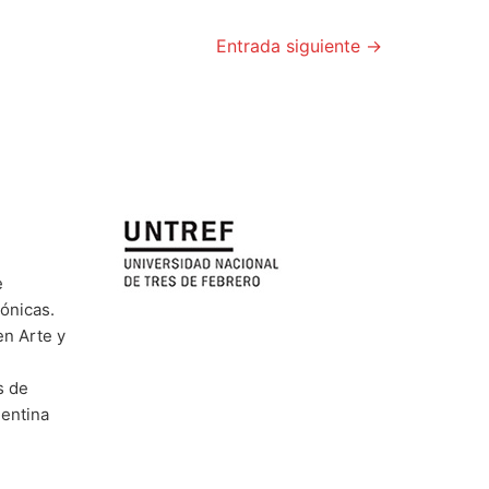
Entrada siguiente
→
e
rónicas.
en Arte y
s de
gentina