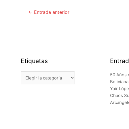
Navegación
←
Entrada anterior
de
entradas
Etiquetas
Entrad
Etiquetas
50 Años 
Bolivian
Yair Lóp
Chaos Sur
Arcangel