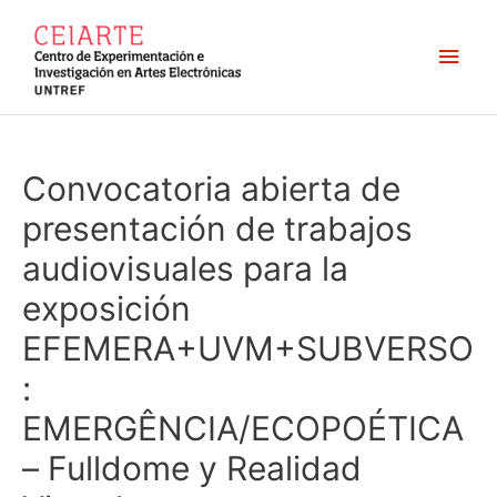
Ir
al
Men
contenido
princ
Convocatoria abierta de
presentación de trabajos
audiovisuales para la
exposición
EFEMERA+UVM+SUBVERSO
:
EMERGÊNCIA/ECOPOÉTICA
– Fulldome y Realidad