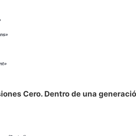
»
ons»
int»
siones Cero. Dentro de una generaci