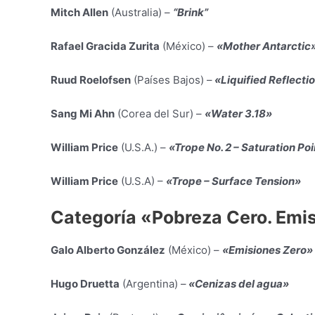
Mitch Allen
(Australia) –
“Brink”
Rafael Gracida Zurita
(México) –
«Mother Antarctic
Ruud Roelofsen
(Países Bajos) –
«Liquified Reflecti
Sang Mi Ahn
(Corea del Sur) –
«Water 3.18»
William Price
(U.S.A.) –
«Trope No. 2 – Saturation Po
William Price
(U.S.A) –
«Trope – Surface Tension»
Categoría «Pobreza Cero. Emi
Galo Alberto González
(México) –
«Emisiones Zero»
Hugo Druetta
(Argentina) –
«Cenizas del agua»