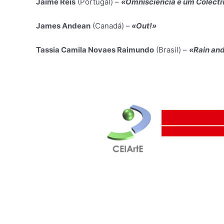
Jaime Reis
(Portugal) –
«Omnisciência é um Colectiv
James Andean
(Canadá) –
«Out!»
Tassia Camila Novaes Raimundo
(Brasil) –
«Rain an