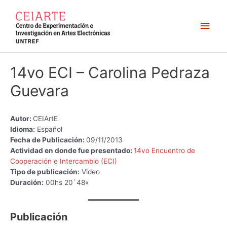
Ir
al
Men
contenido
princ
14vo ECI – Carolina Pedraza
Guevara
Autor:
CEIArtE
Idioma:
Español
Fecha de Publicación:
09/11/2013
Actividad en donde fue presentado:
14vo Encuentro de
Cooperación e Intercambio (ECI)
Tipo de publicación:
Video
Duración:
00hs 20`48«
Publicación