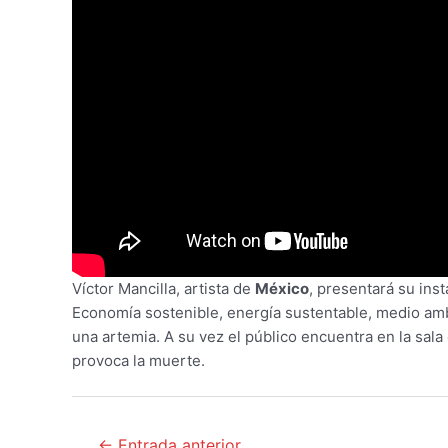
Víctor Mancilla, artista de
México
, presentará su inst
Economía sostenible, energía sustentable, medio amb
una artemia. A su vez el público encuentra en la sal
provoca la muerte.
Navegación
←
Entrada anterior