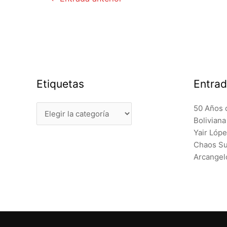
de
entradas
Etiquetas
Entrad
Etiquetas
50 Años 
Bolivian
Yair Lóp
Chaos Sur
Arcangel