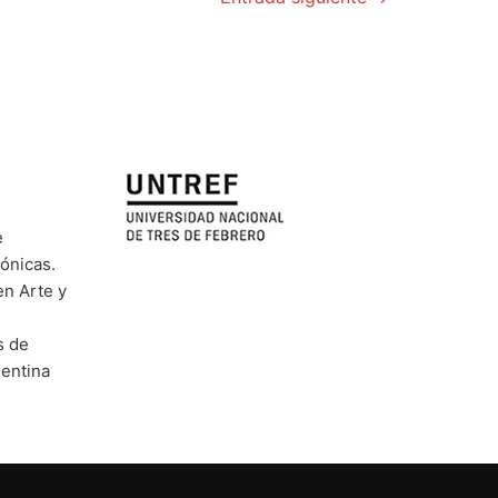
e
rónicas.
en Arte y
s de
gentina