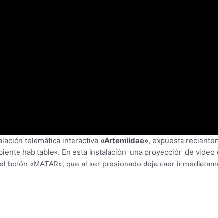
alación telemática interactiva
«Artemiidae»
, expuesta recient
iente habitable». En esta instalación, una proyección de video
a el botón «MATAR», que al ser presionado deja caer inmediatame