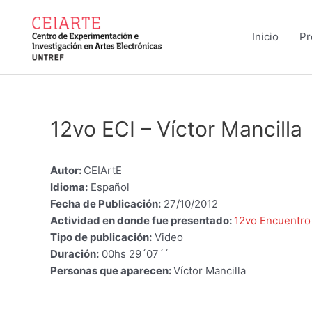
Ir
al
Inicio
Pr
contenido
12vo ECI – Víctor Mancilla
Autor:
CEIArtE
Idioma:
Español
Fecha de Publicación:
27/10/2012
Actividad en donde fue presentado:
12vo Encuentro
Tipo de publicación:
Video
Duración:
00hs 29´07´´
Personas que aparecen:
Víctor Mancilla