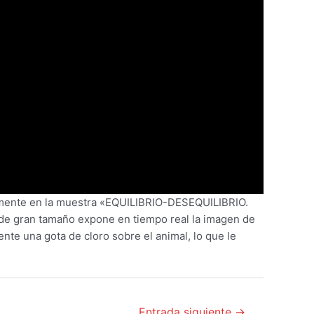
emente en la muestra «EQUILIBRIO-DESEQUILIBRIO.
 de gran tamaño expone en tiempo real la imagen de
nte una gota de cloro sobre el animal, lo que le
Entrada siguiente
→