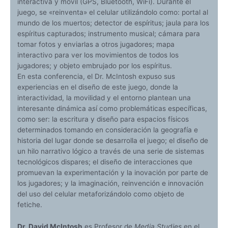
interactiva y móvil (GPS, Bluetooth, WiFi). Durante el
juego, se «reinventa» el celular utilizándolo como: portal al
mundo de los muertos; detector de espíritus; jaula para los
espíritus capturados; instrumento musical; cámara para
tomar fotos y enviarlas a otros jugadores; mapa
interactivo para ver los movimientos de todos los
jugadores; y objeto embrujado por los espíritus.
En esta conferencia, el Dr. McIntosh expuso sus
experiencias en el diseño de este juego, donde la
interactividad, la movilidad y el entorno plantean una
interesante dinámica así como problemáticas específicas,
como ser: la escritura y diseño para espacios físicos
determinados tomando en consideración la geografía e
historia del lugar donde se desarrolla el juego; el diseño de
un hilo narrativo lógico a través de una serie de sistemas
tecnológicos dispares; el diseño de interacciones que
promuevan la experimentación y la inovación por parte de
los jugadores; y la imaginación, reinvención e innovación
del uso del celular metaforizándolo como objeto de
fetiche.
Dr. David McIntosh
es Profesor de
Media Studies
en el