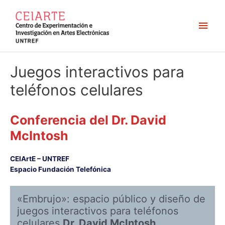
Ir
al
Men
contenido
princ
Juegos interactivos para
teléfonos celulares
Conferencia del Dr. David
McIntosh
CEIArtE – UNTREF
Espacio Fundación Telefónica
«Embrujo»: espacio público y diseño de
juegos interactivos para teléfonos
celulares
Dr. David McIntosh